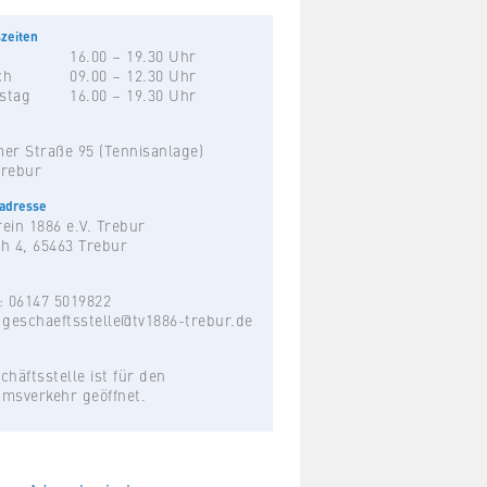
zeiten
16.00 – 19.30 Uhr
ch
09.00 – 12.30 Uhr
stag
16.00 – 19.30 Uhr
er Straße 95 (Tennisanlage)
Trebur
hadresse
ein 1886 e.V. Trebur
h 4, 65463 Trebur
: 06147 5019822
:
geschaeftsstelle@tv1886-trebur.de
chäftsstelle ist für den
umsverkehr geöffnet.