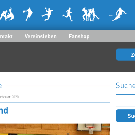
ntakt
Vereinsleben
Fanshop
Z
e
Such
Suchen
Februar 2020
nach:
nd