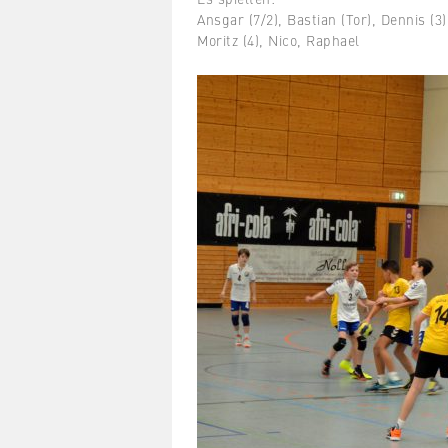
Ansgar (7/2), Bastian (Tor), Dennis (3),
Moritz (4), Nico, Raphael