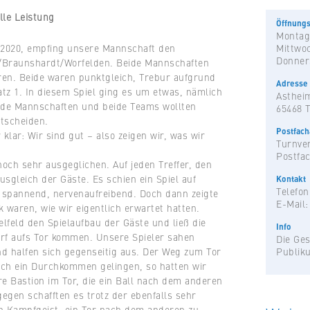
lle Leistung
Öffnungs
Montag
2020, empfing unsere Mannschaft den
Mittwo
Donner
t/Braunshardt/Worfelden. Beide Mannschaften
oren. Beide waren punktgleich, Trebur aufgrund
Adresse
atz 1. In diesem Spiel ging es um etwas, nämlich
Astheim
ide Mannschaften und beide Teams wollten
65468 
ntscheiden.
Postfac
klar: Wir sind gut – also zeigen wir, was wir
Turnver
Postfac
noch sehr ausgeglichen. Auf jeden Treffer, den
Ausgleich der Gäste. Es schien ein Spiel auf
Kontakt
Telefon
spannend, nervenaufreibend. Doch dann zeigte
E-Mail
k waren, wie wir eigentlich erwartet hatten.
lfeld den Spielaufbau der Gäste und ließ die
Info
rf aufs Tor kommen. Unsere Spieler sahen
Die Ges
nd halfen sich gegenseitig aus. Der Weg zum Tor
Publik
och ein Durchkommen gelingen, so hatten wir
e Bastion im Tor, die ein Ball nach dem anderen
egen schafften es trotz der ebenfalls sehr
n Kampfgeist, ein Tor nach dem anderen zu