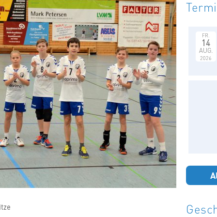
Term
FR.
14
AUG.
2026
A
Gesch
itze