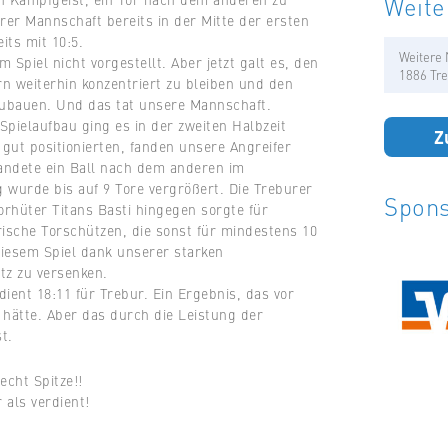
Weite
urer Mannschaft bereits in der Mitte der ersten
its mit 10:5.
Weitere 
 Spiel nicht vorgestellt. Aber jetzt galt es, den
1886 Tre
rn weiterhin konzentriert zu bleiben und den
ubauen. Und das tat unsere Mannschaft.
Spielaufbau ging es in der zweiten Halbzeit
Z
gut positionierten, fanden unsere Angreifer
andete ein Ball nach dem anderen im
wurde bis auf 9 Tore vergrößert. Die Treburer
Spons
rhüter Titans Basti hingegen sorgte für
ische Torschützen, die sonst für mindestens 10
diesem Spiel dank unserer starken
tz zu versenken.
ient 18:11 für Trebur. Ein Ergebnis, das vor
 hätte. Aber das durch die Leistung der
t.
echt Spitze!!
 als verdient!