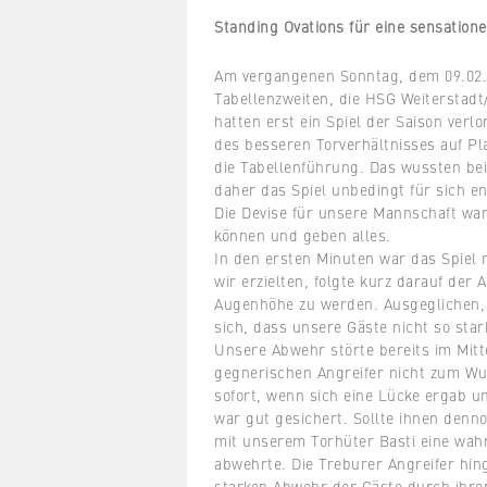
Standing Ovations für eine sensatione
Am vergangenen Sonntag, dem 09.02.
Tabellenzweiten, die HSG Weiterstad
hatten erst ein Spiel der Saison verl
des besseren Torverhältnisses auf Pl
die Tabellenführung. Das wussten be
daher das Spiel unbedingt für sich e
Die Devise für unsere Mannschaft war 
können und geben alles.
In den ersten Minuten war das Spiel 
wir erzielten, folgte kurz darauf der 
Augenhöhe zu werden. Ausgeglichen, 
sich, dass unsere Gäste nicht so star
Unsere Abwehr störte bereits im Mitte
gegnerischen Angreifer nicht zum Wu
sofort, wenn sich eine Lücke ergab u
war gut gesichert. Sollte ihnen denn
mit unserem Torhüter Basti eine wahr
abwehrte. Die Treburer Angreifer hing
starken Abwehr der Gäste durch ihre