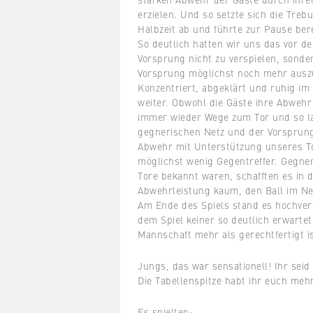
erzielen. Und so setzte sich die Treb
Halbzeit ab und führte zur Pause bere
So deutlich hatten wir uns das vor dem
Vorsprung nicht zu verspielen, sonde
Vorsprung möglichst noch mehr ausz
Konzentriert, abgeklärt und ruhig im 
weiter. Obwohl die Gäste ihre Abwehr 
immer wieder Wege zum Tor und so l
gegnerischen Netz und der Vorsprung 
Abwehr mit Unterstützung unseres To
möglichst wenig Gegentreffer. Gegner
Tore bekannt waren, schafften es in 
Abwehrleistung kaum, den Ball im Ne
Am Ende des Spiels stand es hochverd
dem Spiel keiner so deutlich erwartet
Mannschaft mehr als gerechtfertigt is
Jungs, das war sensationell! Ihr seid 
Die Tabellenspitze habt ihr euch mehr
Es spielten: