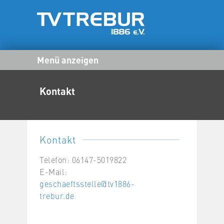
Menü anzeigen
Kontakt
Kontakt
Telefon: 06147-5019822
E-Mail:
geschaeftsstelle@tv1886-
trebur.de