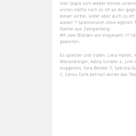
Hier zeigte sich wieder einmal unser
ersten Hälfte noch zu oft an der gegn
dieser vorbei, leider aber auch zu of
wieder 7 Spielminuten ohne eigenen Tr
Damen aus Zwingenberg.
Mit zwei Blöcken von insgesamt 17 to
gewinnen.
Es spielten und trafen: Lena Hamm, K
Westenberger, Adina Schäfer 4, Limi G
Guggemos, Sina Bender 3, Sabrina Gu
2, Cansu Celik betreut wurde das Te