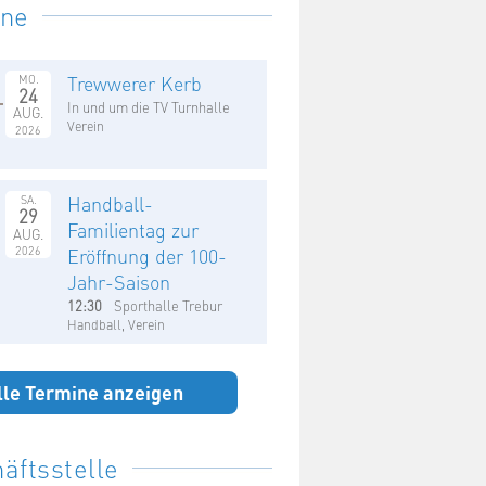
ine
Trewwerer Kerb
MO.
24
In und um die TV Turnhalle
AUG.
Verein
2026
Handball-
SA.
29
Familientag zur
AUG.
2026
Eröffnung der 100-
Jahr-Saison
12:30
Sporthalle Trebur
Handball, Verein
lle Termine anzeigen
äftsstelle