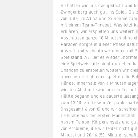
So hatten wir uns das gedacht und 
Zwingenberg auch gut ins Spiel. Bis z
von Jule, 2x Adina und 2x Sophie zum
mit einem Team-Timeout.
Was jetzt k
erklären, wir erspielten uns weiterh
Abschlüsse ganze 10 Minuten ohne eig
Paraden sorgte in dieser Phase dafür
Auszeit und siehe da wir gingen mit 5
Spielstand 7:7, lief es wieder „normal
eine Spielweise die nicht gutgehen ka
Chancen zu erspielen wollten wir die
unvorbereitet ab oder spielten die B
Hände. Innerhalb von 4 Minuten lagen
wir den Abstand zwar um ein Tor auf 
Hälfte begann und es dauerte laaaange
zum 13:10. Zu diesem Zeitpunkt hatte
(Insgesamt 6 von 8) und wir schafften
Leihgabe aus der ersten Mannschaft L
hohem Tempo, Körpereinsatz und gutem
vor Probleme, die wir leider nicht gut
Minute) und 20:16 (53. Minute) schaff