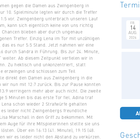
Term
kamen gegen die Damen aus Zwingenberg in
ur 10. Spielminute legten wir durch die Treffer
 1:5 vor. Zwingenberg unterbrach unseren Lauf
FR.
am, kann sich eigentlich keine von uns richtig
14
in Chancen blieben aber durch ungenaue
AUG.
2026
enen Treffer. Einzig Lena im Tor mit unzähligen
, das es nur 5:5 Stand. Jetzt nahmen wir eine
:6 durch Sandra in Führung. Bis zur 24. Minute,
“ weiter. Ab diesem Zeitpunkt verfielen wir in
nn. Zu hektisch und unkonzentriert, statt
se erzwingen und schlossen zum Teil
älle direkt den Damen aus Zwingenberg in die
 wir nun mit 12:7 zurück. Bis zur Pause konnten
13:9 verringern mehr aber auch nicht. Die zweite
 5 Minuten bis das erste Tor fiel. Adina traf
 Lena schon wieder 2 Strafwürfe gehalten
 es leider nicht Zwingenbergs freundliche
A
isa Marschall in den Griff zu bekommen. Mit
 Auge für ihre Mitspielerinnen stellte sie uns
 lösten. Über ein 16:13 (41. Minute), 19:15 (48.
Gesch
ten wir es leider nicht den Abstand zu verkürzen.