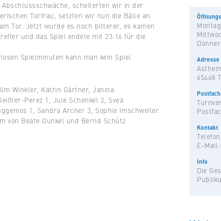
e Abschlussschwäche, scheiterten wir in der
erischen Torfrau, setzten wir nun die Bälle an
Öffnungs
Montag
t am Tor. Jetzt wurde es noch bitterer, es kamen
Mittwo
effer und das Spiel endete mit 23:16 für die
Donner
rlosen Spielminuten kann man kein Spiel
Adresse
Astheim
65468 
im Winkler, Katrin Gärtner, Janina
Postfac
eißler-Perez 1, Jule Schenkel 2, Svea
Turnver
ggemos 1, Sandra Archer 3, Sophie Imschweiler
Postfac
am von Beate Gunkel und Bernd Schütz
Kontakt
Telefon
E-Mail
Info
Die Ges
Publik