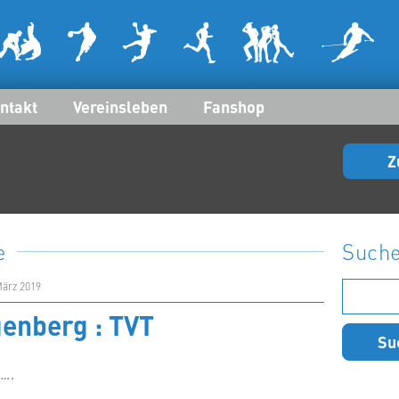
ntakt
Vereinsleben
Fanshop
Z
e
Such
Suchen
März 2019
nach:
enberg : TVT
…..