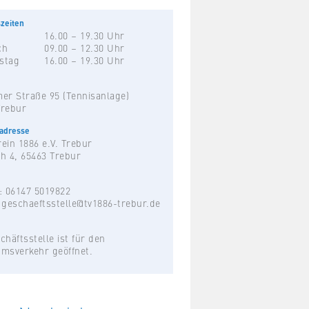
zeiten
16.00 – 19.30 Uhr
ch
09.00 – 12.30 Uhr
stag
16.00 – 19.30 Uhr
er Straße 95 (Tennisanlage)
Trebur
hadresse
ein 1886 e.V. Trebur
h 4, 65463 Trebur
: 06147 5019822
:
geschaeftsstelle@tv1886-trebur.de
chäftsstelle ist für den
umsverkehr geöffnet.