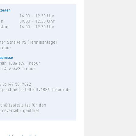
zeiten
16.00 – 19.30 Uhr
ch
09.00 – 12.30 Uhr
stag
16.00 – 19.30 Uhr
er Straße 95 (Tennisanlage)
Trebur
hadresse
ein 1886 e.V. Trebur
h 4, 65463 Trebur
: 06147 5019822
:
geschaeftsstelle@tv1886-trebur.de
chäftsstelle ist für den
umsverkehr geöffnet.