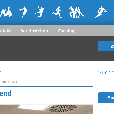
ntakt
Vereinsleben
Fanshop
Z
e
Such
Suchen
Dezember 2021
nach:
gend