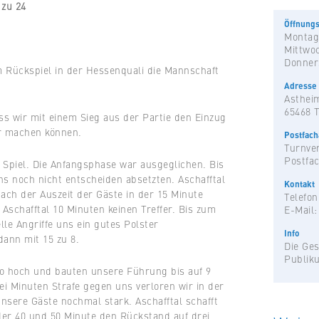
 zu 24
Öffnungs
Montag
Mittwo
Donner
Rückspiel in der Hessenquali die Mannschaft
Adresse
Astheim
65468 
ss wir mit einem Sieg aus der Partie den Einzug
ar machen können.
Postfac
Turnver
Postfac
s Spiel. Die Anfangsphase war ausgeglichen. Bis
ns noch nicht entscheiden absetzten. Aschafftal
Kontakt
Nach der Auszeit der Gäste in der 15 Minute
Telefon
 Aschafftal 10 Minuten keinen Treffer. Bis zum
E-Mail
le Angriffe uns ein gutes Polster
Info
dann mit 15 zu 8.
Die Ges
Publik
o hoch und bauten unsere Führung bis auf 9
ei Minuten Strafe gegen uns verloren wir in der
sere Gäste nochmal stark. Aschafftal schafft
der 40 und 50 Minute den Rückstand auf drei