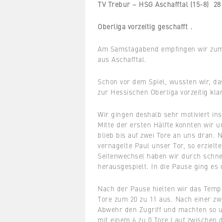
TV Trebur – HSG Aschafftal (15-8) 28
Oberliga vorzeitig geschafft .
Am Samstagabend empfingen wir zum 
aus Aschafftal.
Schon vor dem Spiel, wussten wir, da
zur Hessischen Oberliga vorzeitig kl
Wir gingen deshalb sehr motiviert in
Mitte der ersten Hälfte konnten wir u
blieb bis auf zwei Tore an uns dran. 
vernagelte Paul unser Tor, so erzielte
Seitenwechsel haben wir durch schnel
herausgespielt. In die Pause ging es 
Nach der Pause hielten wir das Temp
Tore zum 20 zu 11 aus. Nach einer zw
Abwehr den Zugriff und machten so un
mit einem 6 zu 0 Tore Lauf zwischen 