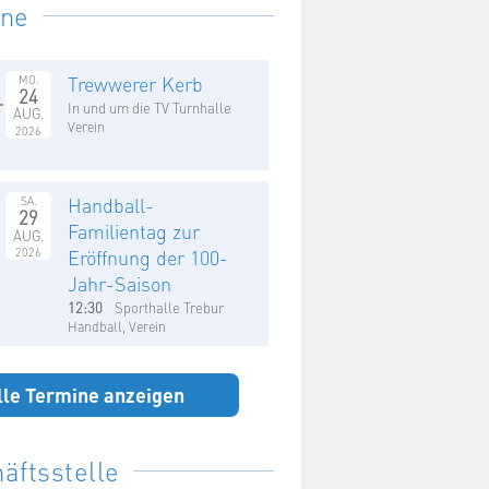
ine
Trewwerer Kerb
MO.
24
In und um die TV Turnhalle
AUG.
Verein
2026
Handball-
SA.
29
Familientag zur
AUG.
2026
Eröffnung der 100-
Jahr-Saison
12:30
Sporthalle Trebur
Handball, Verein
lle Termine anzeigen
äftsstelle