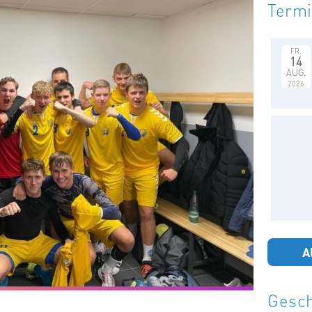
Term
FR.
14
AUG.
2026
A
Gesch