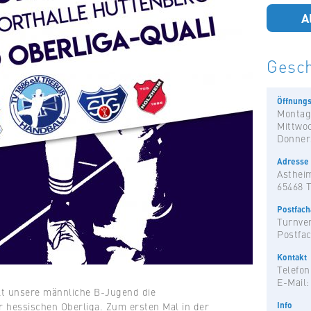
A
Gesch
Öffnungs
Montag
Mittwo
Donner
Adresse
Astheim
65468 
Postfac
Turnver
Postfac
Kontakt
Telefon
E-Mail
lt unsere männliche B-Jugend die
Info
r hessischen Oberliga. Zum ersten Mal in der