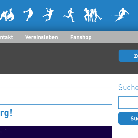
ntakt
Vereinsleben
Fanshop
Z
Such
Suchen
nach:
rg!