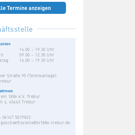
lle Termine anzeigen
äftsstelle
zeiten
16.00 – 19.30 Uhr
ch
09.00 – 12.30 Uhr
stag
16.00 – 19.30 Uhr
er Straße 95 (Tennisanlage)
Trebur
hadresse
ein 1886 e.V. Trebur
h 4, 65463 Trebur
: 06147 5019822
:
geschaeftsstelle@tv1886-trebur.de