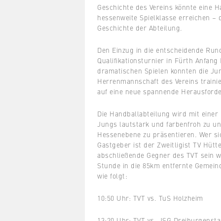
Geschichte des Vereins könnte eine 
hessenweite Spielklasse erreichen – 
Geschichte der Abteilung.
Den Einzug in die entscheidende Run
Qualifikationsturnier in Fürth Anfang 
dramatischen Spielen konnten die Jun
Herrenmannschaft des Vereins trainie
auf eine neue spannende Herausford
Die Handballabteilung wird mit einer
Jungs lautstark und farbenfroh zu un
Hessenebene zu präsentieren. Wer sic
Gastgeber ist der Zweitligist TV Hü
abschließende Gegner des TVT sein w
Stunde in die 85km entfernte Gemeind
wie folgt:
10:50 Uhr: TVT vs. TuS Holzheim
13:20 Uhr: TVT vs. JSG Dreiburgenst