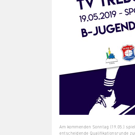
Am kommenden Sonntag (19.05.) spie
entscheidende Qualifikationsrunde zu