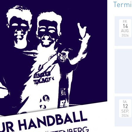
Term
FR.
14
AUG.
2026
SA.
12
SEP.
2026