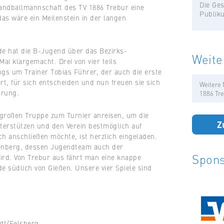
Die Ges
Handballmannschaft des TV 1886 Trebur eine
Publik
das wäre ein Meilenstein in der langen
de hat die B-Jugend über das Bezirks-
Weite
Mai klargemacht. Drei von vier teils
gs um Trainer Tobias Führer, der auch die erste
rt, für sich entscheiden und nun freuen sie sich
Weitere 
erung.
1886 Tre
 großen Truppe zum Turnier anreisen, um die
Z
terstützen und den Verein bestmöglich auf
h anschließen möchte, ist herzlich eingeladen.
ttenberg, dessen Jugendteam auch der
Spons
ird. Von Trebur aus fährt man eine knappe
e südlich von Gießen. Unsere vier Spiele sind
adt/Felsberg