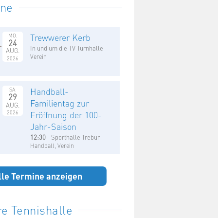
ine
Trewwerer Kerb
MO.
24
In und um die TV Turnhalle
AUG.
Verein
2026
Handball-
SA.
29
Familientag zur
AUG.
2026
Eröffnung der 100-
Jahr-Saison
12:30
Sporthalle Trebur
Handball, Verein
lle Termine anzeigen
e Tennishalle