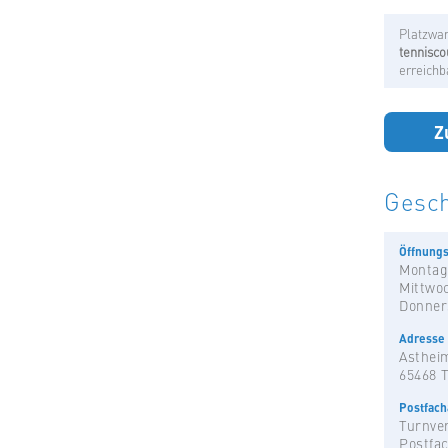
Platzwar
tennisco
erreichb
Z
Gesch
Öffnungs
Montag
Mittwo
Donner
Adresse
Astheim
65468 
Postfac
Turnver
Postfac