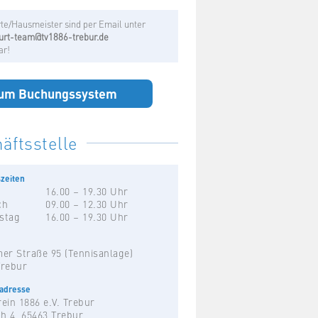
te/Hausmeister sind per Email unter
urt-team@tv1886-trebur.de
ar!
um Buchungssystem
äftsstelle
zeiten
16.00 – 19.30 Uhr
ch
09.00 – 12.30 Uhr
stag
16.00 – 19.30 Uhr
er Straße 95 (Tennisanlage)
Trebur
hadresse
ein 1886 e.V. Trebur
h 4, 65463 Trebur