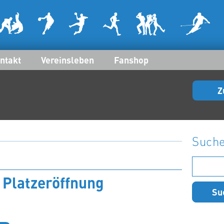
ntakt
Vereinsleben
Fanshop
Z
Such
Suchen
nach:
 Platzeröffnung