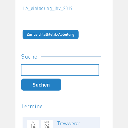
LA_einladung_jhv_2019
Zur Leichtathletik-Abteilung
Suche
Suchen
nach:
Termine
Trewwerer
FR.
MO.
14
24