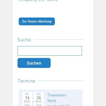
Zur Tennis-Abteilung
Suche
Suchen
nach:
Termine
Trewwerer
FR.
MO.
14
24
Kerb
AUG.
AUG.
2026
2026
In und um die TV