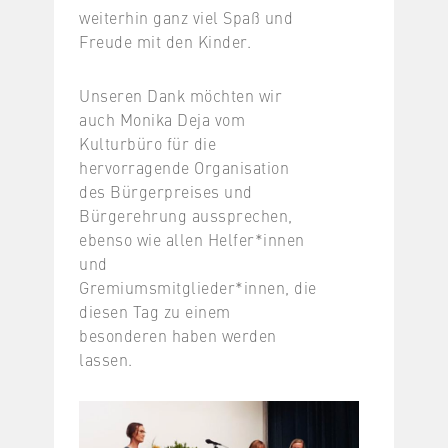
weiterhin ganz viel Spaß und
Freude mit den Kinder.
Unseren Dank möchten wir
auch Monika Deja vom
Kulturbüro für die
hervorragende Organisation
des Bürgerpreises und
Bürgerehrung aussprechen,
ebenso wie allen Helfer*innen
und
Gremiumsmitglieder*innen, die
diesen Tag zu einem
besonderen haben werden
lassen.