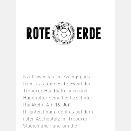
Nach zwei Jahren Zwangspause
feiert das Rote-Erde-Event der
Treburer Handballerinen und
Handballer seine heißersehnte
Rückkehr. Am
16. Juni
(Fronleichnam) geht es auf dem
roten Ascheplatz im Treburer
Stadion und rund um die