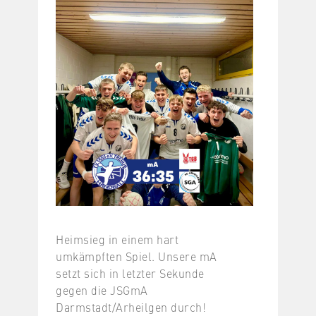
Heimsieg in einem hart
umkämpften Spiel. Unsere mA
setzt sich in letzter Sekunde
gegen die JSGmA
Darmstadt/Arheilgen durch!