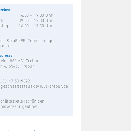
zeiten
16.00 – 19.30 Uhr
ch
09.00 – 12.30 Uhr
stag
16.00 – 19.30 Uhr
er Straße 95 (Tennisanlage)
Trebur
hadresse
ein 1886 e.V. Trebur
h 4, 65463 Trebur
: 06147 5019822
:
geschaeftsstelle@tv1886-trebur.de
chäftsstelle ist für den
umsverkehr geöffnet.