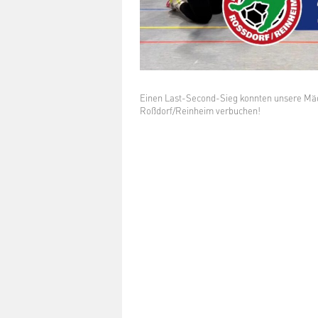
Einen Last-Second-Sieg konnten unsere Mäd
Roßdorf/Reinheim verbuchen!