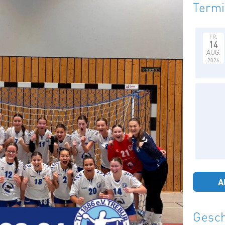
Term
FR.
14
AUG.
2026
A
Gesch