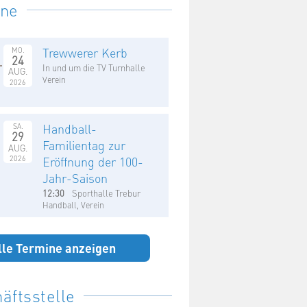
ine
Trewwerer Kerb
MO.
24
In und um die TV Turnhalle
AUG.
Verein
2026
Handball-
SA.
29
Familientag zur
AUG.
2026
Eröffnung der 100-
Jahr-Saison
12:30
Sporthalle Trebur
Handball, Verein
lle Termine anzeigen
äftsstelle