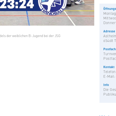
Öffnungs
Montag
Mittwo
Donner
Adresse
els der weiblichen B-Jugend bei der JSG
Astheim
65468 
Postfac
Turnver
Postfac
Kontakt
Telefon
E-Mail
Info
Die Ges
Publik