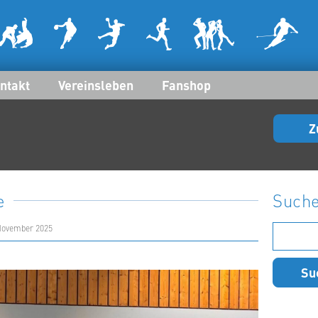
ntakt
Vereinsleben
Fanshop
Z
e
Such
Suchen
 November 2025
nach: