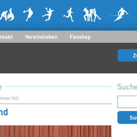
ntakt
Vereinsleben
Fanshop
Z
e
Such
Suchen
Oktober 2022
nach:
nd