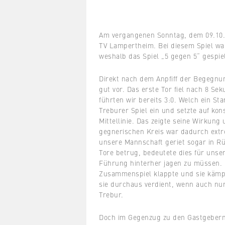
Am vergangenen Sonntag, dem 09.10.
TV Lampertheim. Bei diesem Spiel wa
weshalb das Spiel „5 gegen 5“ gespie
Direkt nach dem Anpfiff der Begegn
gut vor. Das erste Tor fiel nach 8 S
führten wir bereits 3:0. Welch ein Sta
Treburer Spiel ein und setzte auf k
Mittellinie. Das zeigte seine Wirkun
gegnerischen Kreis war dadurch extre
unsere Mannschaft geriet sogar in R
Tore betrug, bedeutete dies für unse
Führung hinterher jagen zu müssen. 
Zusammenspiel klappte und sie kämpft
sie durchaus verdient, wenn auch nur
Trebur.
Doch im Gegenzug zu den Gastgebern 