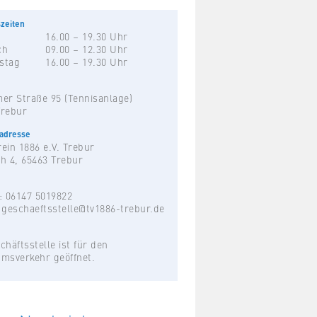
zeiten
16.00 – 19.30 Uhr
ch
09.00 – 12.30 Uhr
stag
16.00 – 19.30 Uhr
er Straße 95 (Tennisanlage)
Trebur
hadresse
ein 1886 e.V. Trebur
h 4, 65463 Trebur
: 06147 5019822
:
geschaeftsstelle@tv1886-trebur.de
chäftsstelle ist für den
umsverkehr geöffnet.