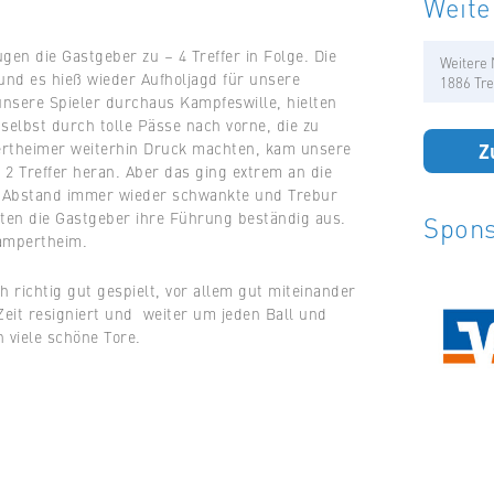
Weite
ugen die Gastgeber zu – 4 Treffer in Folge. Die
Weitere 
nd es hieß wieder Aufholjagd für unsere
1886 Tre
unsere Spieler durchaus Kampfeswille, hielten
selbst durch tolle Pässe nach vorne, die zu
Z
ertheimer weiterhin Druck machten, kam unsere
 2 Treffer heran. Aber das ging extrem an die
r Abstand immer wieder schwankte und Trebur
ten die Gastgeber ihre Führung beständig aus.
Spons
Lampertheim.
 richtig gut gespielt, vor allem gut miteinander
 Zeit resigniert und weiter um jeden Ball und
n viele schöne Tore.