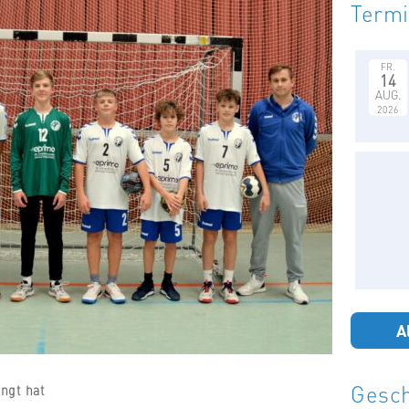
Term
FR.
14
AUG.
2026
A
Gesch
angt hat