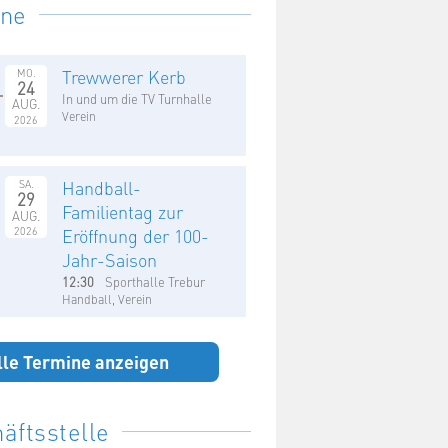
ine
Trewwerer Kerb
MO.
24
In und um die TV Turnhalle
AUG.
Verein
2026
Handball-
SA.
29
Familientag zur
AUG.
2026
Eröffnung der 100-
Jahr-Saison
12:30
Sporthalle Trebur
Handball, Verein
lle Termine anzeigen
äftsstelle