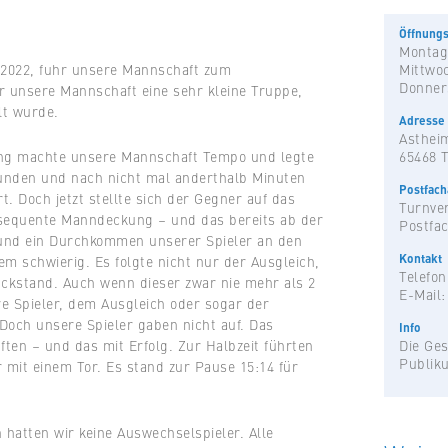
Öffnungs
Montag
2022, fuhr unsere Mannschaft zum
Mittwo
Donner
r unsere Mannschaft eine sehr kleine Truppe,
lt wurde.
Adresse
Astheim
ung machte unsere Mannschaft Tempo und legte
65468 
ekunden und nach nicht mal anderthalb Minuten
Postfac
rt. Doch jetzt stellte sich der Gegner auf das
Turnver
onsequente Manndeckung – und das bereits ab der
Postfac
g und ein Durchkommen unserer Spieler an den
Kontakt
m schwierig. Es folgte nicht nur der Ausgleich,
Telefon
ückstand. Auch wenn dieser zwar nie mehr als 2
E-Mail
re Spieler, dem Ausgleich oder sogar der
Doch unsere Spieler gaben nicht auf. Das
Info
en – und das mit Erfolg. Zur Halbzeit führten
Die Ges
Publik
 mit einem Tor. Es stand zur Pause 15:14 für
hatten wir keine Auswechselspieler. Alle