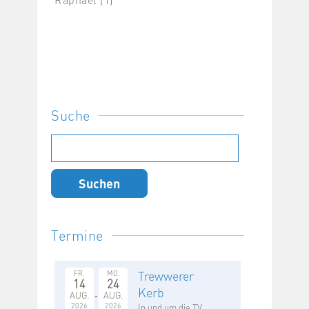
Suche
Suchen
nach:
Termine
Trewwerer
FR.
MO.
14
24
Kerb
AUG.
AUG.
2026
2026
In und um die TV