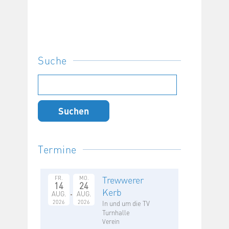
Suche
Suchen
nach:
Termine
Trewwerer
FR.
MO.
14
24
Kerb
AUG.
AUG.
2026
2026
In und um die TV
Turnhalle
Verein