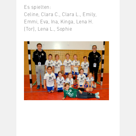
Es spielten:
Celine, Clara C., Clara L., Emily,
Emmi, Eva, Ina, Kinga, Lena H.
(Tor), Lena L., Sophie