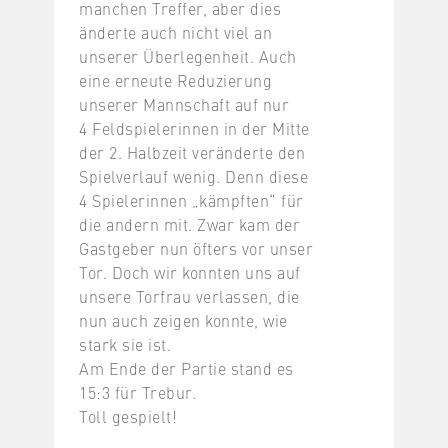
manchen Treffer, aber dies
änderte auch nicht viel an
unserer Überlegenheit. Auch
eine erneute Reduzierung
unserer Mannschaft auf nur
4 Feldspielerinnen in der Mitte
der 2. Halbzeit veränderte den
Spielverlauf wenig. Denn diese
4 Spielerinnen „kämpften“ für
die andern mit. Zwar kam der
Gastgeber nun öfters vor unser
Tor. Doch wir konnten uns auf
unsere Torfrau verlassen, die
nun auch zeigen konnte, wie
stark sie ist.
Am Ende der Partie stand es
15:3 für Trebur.
Toll gespielt!