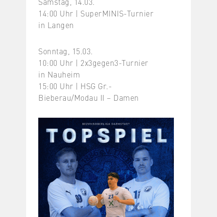
Samstag, 14.03.
14:00 Uhr | SuperMINIS-Turnier
in Langen
Sonntag, 15.03.
10:00 Uhr | 2x3gegen3-Turnier
in Nauheim
15:00 Uhr | HSG Gr.-
Bieberau/Modau II – Damen