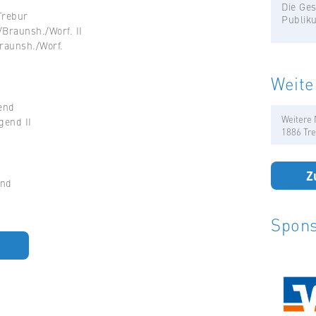
Die Ges
Trebur
Publik
/Braunsh./Worf. II
raunsh./Worf.
Weite
end
Weitere 
gend II
1886 Tre
Z
end
Spons