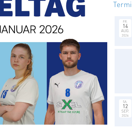
Term
FR.
14
AUG.
2026
SA.
12
SEP.
2026