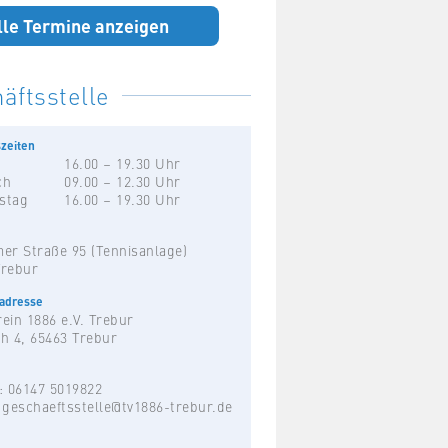
lle Termine anzeigen
äftsstelle
zeiten
16.00 – 19.30 Uhr
ch
09.00 – 12.30 Uhr
stag
16.00 – 19.30 Uhr
er Straße 95 (Tennisanlage)
Trebur
hadresse
ein 1886 e.V. Trebur
h 4, 65463 Trebur
: 06147 5019822
:
geschaeftsstelle@tv1886-trebur.de