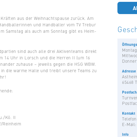
A
 Kräften aus der Weihnachtspause zurück. Am
andballerinnen und Handballer vom TV Trebur
Gesch
 am Samstag als auch am Sonntag gibt es Heim-
Öffnungs
Montag
artien sind auch alle drei Aktiventeams direkt
Mittwo
m 14 Uhr in Lorsch und die Herren II (um 16
Donner
inander zuhause – jeweils gegen die HSG WBW.
in die warme Halle und treibt unsere Teams zu
Adresse
Astheim
hr!
65468 
nende:
Postfac
Turnver
Postfac
Kontakt
./Kö. II
Telefon
f/Reinheim
E-Mail
Info