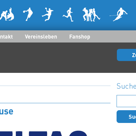
ntakt
Vereinsleben
Fanshop
Z
Such
Suchen
nach:
use