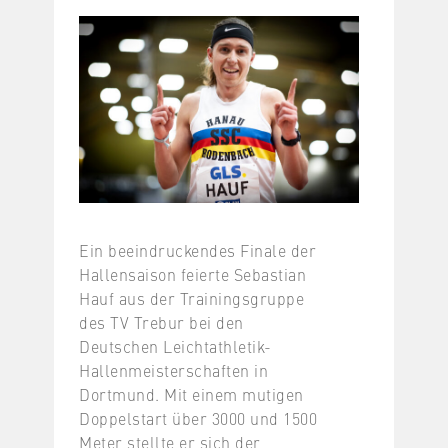
Ein beeindruckendes Finale der
Hallensaison feierte Sebastian
Hauf aus der Trainingsgruppe
des TV Trebur bei den
Deutschen Leichtathletik-
Hallenmeisterschaften in
Dortmund. Mit einem mutigen
Doppelstart über 3000 und 1500
Meter stellte er sich der