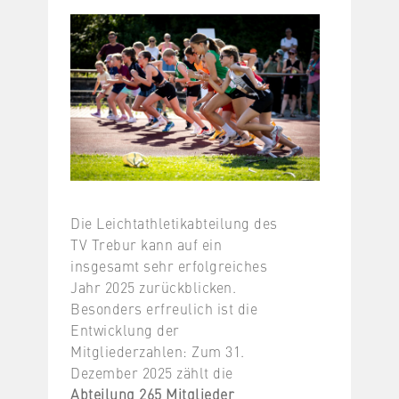
Die Leichtathletikabteilung des
TV Trebur kann auf ein
insgesamt sehr erfolgreiches
Jahr 2025 zurückblicken.
Besonders erfreulich ist die
Entwicklung der
Mitgliederzahlen: Zum 31.
Dezember 2025 zählt die
Abteilung 265 Mitglieder