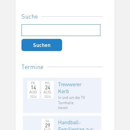
Suche
Suchen
nach:
Termine
Trewwerer
FR.
MO.
14
24
Kerb
AUG.
AUG.
2026
2026
In und um die TV
Turnhalle
Verein
Handball-
SA.
29
Familientag zur
AUG.