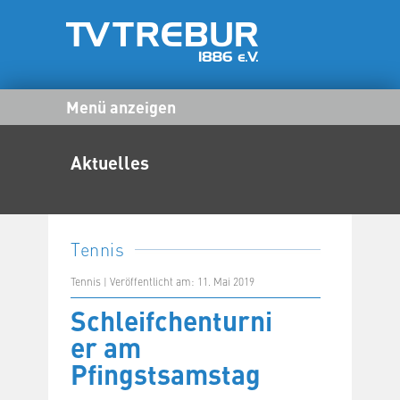
Menü anzeigen
Aktuelles
Tennis
Tennis | Veröffentlicht am: 11. Mai 2019
Schleifchenturni
er am
Pfingstsamstag