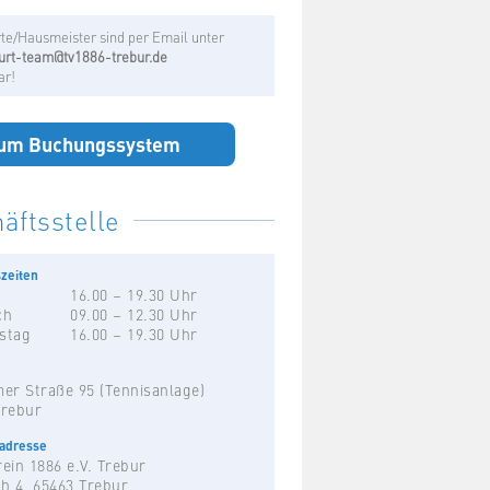
te/Hausmeister sind per Email unter
urt-team@tv1886-trebur.de
ar!
um Buchungssystem
äftsstelle
zeiten
16.00 – 19.30 Uhr
ch
09.00 – 12.30 Uhr
stag
16.00 – 19.30 Uhr
er Straße 95 (Tennisanlage)
Trebur
hadresse
ein 1886 e.V. Trebur
h 4, 65463 Trebur