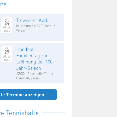
ine
Trewwerer Kerb
MO.
24
In und um die TV Turnhalle
AUG.
Verein
2026
Handball-
SA.
29
Familientag zur
AUG.
2026
Eröffnung der 100-
Jahr-Saison
12:30
Sporthalle Trebur
Handball, Verein
lle Termine anzeigen
e Tennishalle