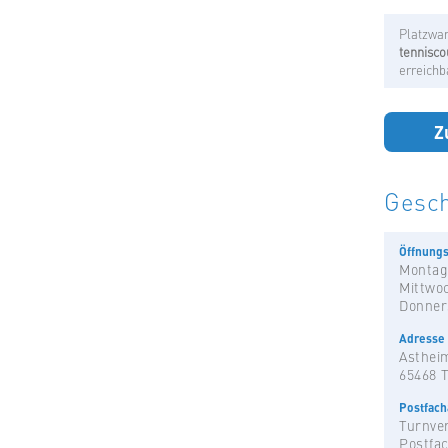
Platzwar
tennisco
erreichb
Z
Gesch
Öffnungs
Montag
Mittwo
Donner
Adresse
Astheim
65468 
Postfac
Turnver
Postfac