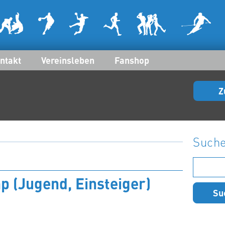
ntakt
Vereinsleben
Fanshop
Z
Such
Suchen
nach:
(Jugend, Einsteiger)