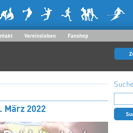
ntakt
Vereinsleben
Fanshop
Z
Such
Suchen
nach:
4. März 2022