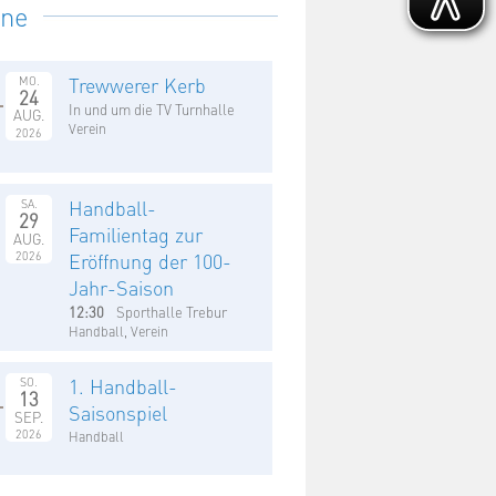
ine
Trewwerer Kerb
MO.
24
In und um die TV Turnhalle
AUG.
Verein
2026
Handball-
SA.
29
Familientag zur
AUG.
2026
Eröffnung der 100-
Jahr-Saison
12:30
Sporthalle Trebur
Handball, Verein
1. Handball-
SO.
13
Saisonspiel
SEP.
2026
Handball