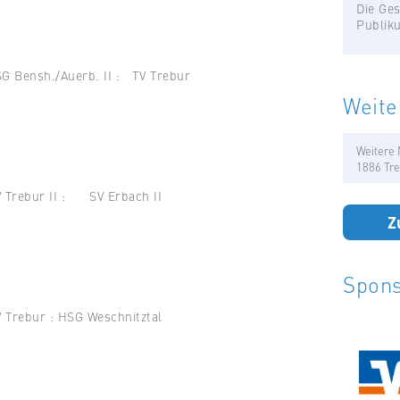
Die Ges
Publik
nsh./Auerb. II : TV Trebur
Weite
Weitere 
1886 Tre
r II : SV Erbach II
Z
Spons
bur : HSG Weschnitztal