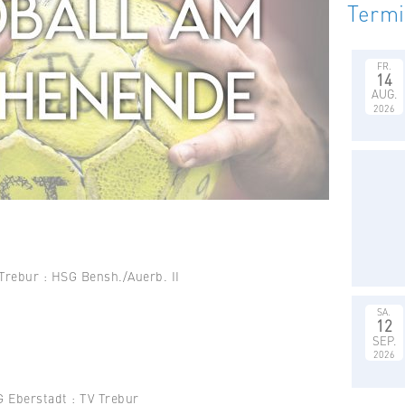
Term
FR.
14
AUG.
2026
ur : HSG Bensh./Auerb. II
SA.
12
SEP.
2026
tadt : TV Trebur