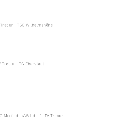
bur : TSG Wilhelmshöhe
r : TG Eberstadt
felden/Walldorf : TV Trebur