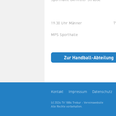
19:30 Uhr Männer TV Trebu
MPS Sporthalle
Zur Handball-Abteilung
Kontakt
Impressum
Datenschutz
(c) 2026 TV 1886 Trebur - Vereinswebsite
Alle Rechte vorbehalten.