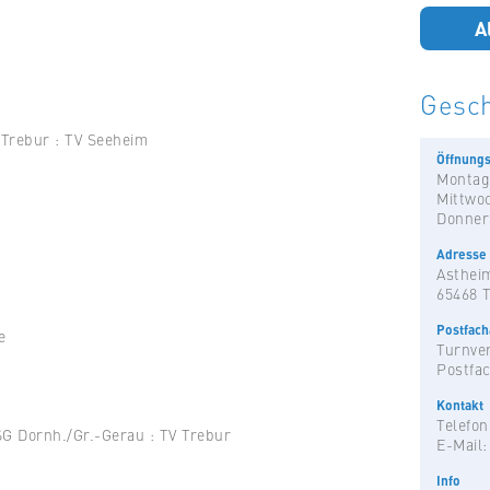
A
Gesch
ebur : TV Seeheim
Öffnungs
Montag
Mittwo
Donner
Adresse
Astheim
65468 
Postfac
e
Turnver
Postfac
Kontakt
Telefon
rnh./Gr.-Gerau : TV Trebur
E-Mail
Info