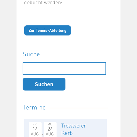
gebucht werden:
Zur Tennis-Abteilung
Suche
Suchen
nach:
Termine
Trewwerer
FR.
MO.
14
24
Kerb
AUG.
AUG.