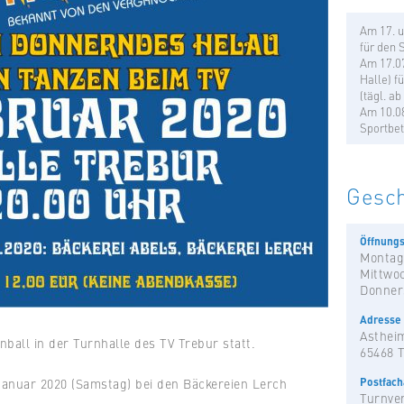
Am 17. u
für den 
Am 17.07
Halle) f
(tägl. a
Am 10.08
Sportbet
Gesch
Öffnungs
Montag
Mittwo
Donner
Adresse
Astheim
nball in der Turnhalle des TV Trebur statt.
65468 
Postfac
Januar 2020 (Samstag) bei den Bäckereien Lerch
Turnver