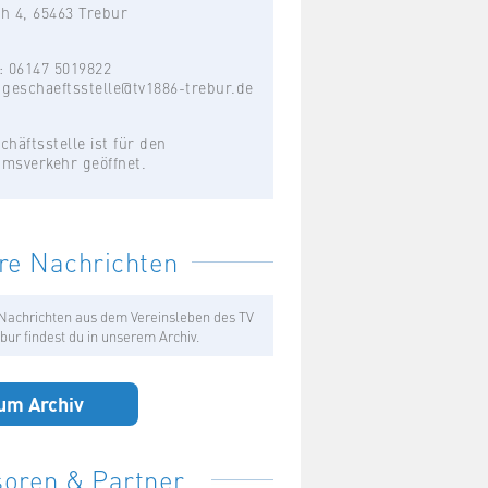
h 4, 65463 Trebur
: 06147 5019822
:
geschaeftsstelle@tv1886-trebur.de
chäftsstelle ist für den
umsverkehr geöffnet.
re Nachrichten
Nachrichten aus dem Vereinsleben des TV
bur findest du in unserem Archiv.
um Archiv
oren & Partner