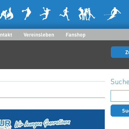
ntakt
Vereinsleben
Fanshop
Z
Such
Suchen
nach: