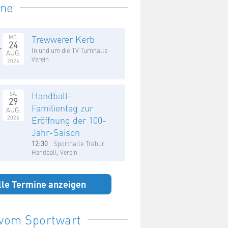
ine
Trewwerer Kerb
MO.
24
In und um die TV Turnhalle
AUG.
Verein
2026
Handball-
SA.
29
Familientag zur
AUG.
2026
Eröffnung der 100-
Jahr-Saison
12:30
Sporthalle Trebur
Handball, Verein
lle Termine anzeigen
 vom Sportwart