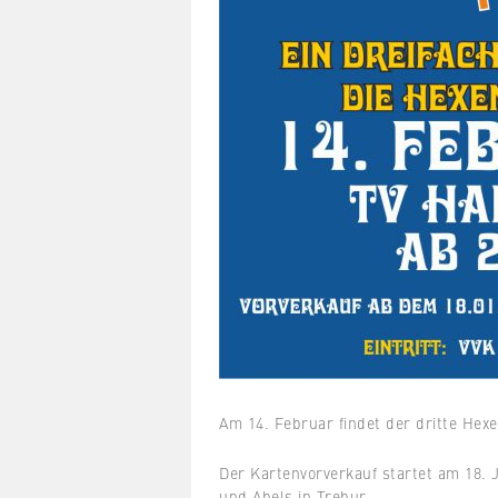
Am 14. Februar findet der dritte Hexe
Der Kartenvorverkauf startet am 18. 
und Abels in Trebur.