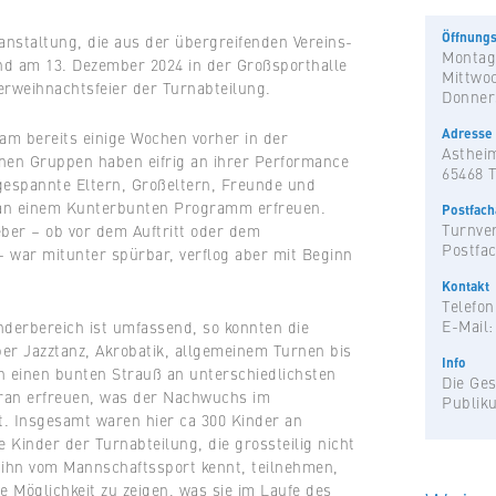
Öffnungs
ranstaltung, die aus der übergreifenden Vereins-
Montag
nd am 13. Dezember 2024 in der Großsporthalle
Mittwo
derweihnachtsfeier der Turnabteilung.
Donner
Adresse
am bereits einige Wochen vorher in der
Astheim
lnen Gruppen haben eifrig an ihrer Performance
65468 
 gespannte Eltern, Großeltern, Freunde und
 an einem Kunterbunten Programm erfreuen.
Postfac
Turnver
ber – ob vor dem Auftritt oder dem
Postfac
 war mitunter spürbar, verflog aber mit Beginn
Kontakt
Telefon
E-Mail
nderbereich ist umfassend, so konnten die
er Jazztanz, Akrobatik, allgemeinem Turnen bis
Info
n einen bunten Strauß an unterschiedlichsten
Die Ges
ran erfreuen, was der Nachwuchs im
Publik
t. Insgesamt waren hier ca 300 Kinder an
e Kinder der Turnabteilung, die grossteilig nicht
ihn vom Mannschaftssport kennt, teilnehmen,
ge Möglichkeit zu zeigen, was sie im Laufe des