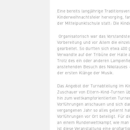
Eine bereits langjährige Traditionsve
Kinderweihnachtsfeier hervorging, fa
der Mittelpunktschule statt: Die Kin
Organisatorisch war das Vorstandste
Vorbereitung und vor Allem die einze
gearbeitet. So durften sich etwa 400
Verwandte auf der Tribüne der Halle
Trotz des ein oder anderen Lampenfie
anstehenden Besuch des Nikolauses –
der ersten Klänge der Musik.
Das Angebot der Turnabteilung im Ki
Zuschauer von Eltern-Kind-Turnen üb
hin zum wettkampforientierten Turne
Vorführungen anschauen und sich da
vergangenen Jahr so alles gelernt ha
Vorführungen vor Ort beteiligt. Für di
an einem Rundenwettkampf, wie man 
ist diese Veranstaltung eine großarti