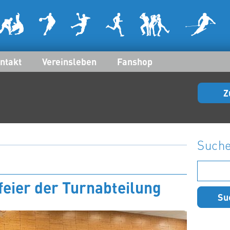
ntakt
Vereinsleben
Fanshop
Z
Such
Suchen
nach:
eier der Turnabteilung