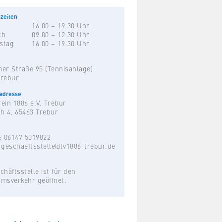
zeiten
16.00 – 19.30 Uhr
ch
09.00 – 12.30 Uhr
stag
16.00 – 19.30 Uhr
er Straße 95 (Tennisanlage)
Trebur
hadresse
ein 1886 e.V. Trebur
h 4, 65463 Trebur
: 06147 5019822
:
geschaeftsstelle@tv1886-trebur.de
chäftsstelle ist für den
umsverkehr geöffnet.