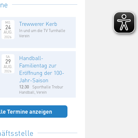
ine
Trewwerer Kerb
MO.
24
In und um die TV Turnhalle
AUG.
Verein
2026
Handball-
SA.
29
Familientag zur
AUG.
2026
Eröffnung der 100-
Jahr-Saison
12:30
Sporthalle Trebur
Handball, Verein
lle Termine anzeigen
äftsstelle