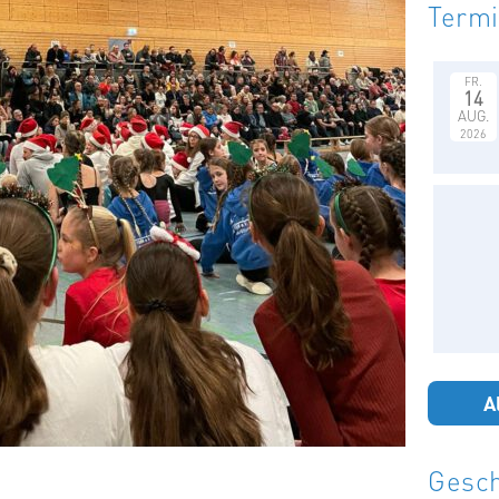
Term
FR.
14
AUG.
2026
A
Gesch