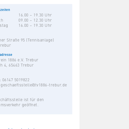
zeiten
16.00 – 19.30 Uhr
ch
09.00 – 12.30 Uhr
stag
16.00 – 19.30 Uhr
er Straße 95 (Tennisanlage)
Trebur
hadresse
ein 1886 e.V. Trebur
h 4, 65463 Trebur
: 06147 5019822
:
geschaeftsstelle@tv1886-trebur.de
chäftsstelle ist für den
umsverkehr geöffnet.