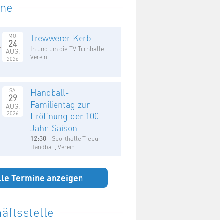
ine
Trewwerer Kerb
MO.
24
In und um die TV Turnhalle
AUG.
Verein
2026
Handball-
SA.
29
Familientag zur
AUG.
2026
Eröffnung der 100-
Jahr-Saison
12:30
Sporthalle Trebur
Handball, Verein
lle Termine anzeigen
äftsstelle