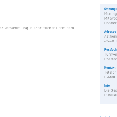
Öffnungs
Montag
Mittwo
Donner
der Versammlung in schriftlicher Form dem
Adresse
Astheim
65468 
Postfac
Turnver
Postfac
Kontakt
Telefon
E-Mail
Info
Die Ges
Publik