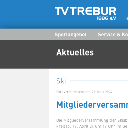
Sportangebot
Service & Ko
Aktuelles
Ski
Ski | Veröffentlicht am: 27. März 2024
Mitgliederversam
Die Mitgliederversammlung der Skiabt
Freitag, 19. April 24 um 19 Uhr im Ge