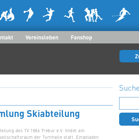
ntakt
Vereinsleben
Fanshop
Z
Such
Suchen
nach:
mlung Skiabteilung
eilung des TV 1886 Trebur e.V. findet am
sellschaftsraum der Turnhalle statt. Eingeladen