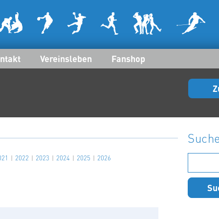
ntakt
Vereinsleben
Fanshop
Z
Such
Suchen
021
2022
2023
2024
2025
2026
nach: