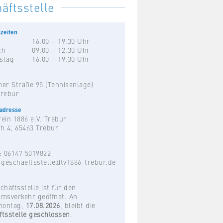
äftsstelle
zeiten
16.00 – 19.30 Uhr
ch
09.00 – 12.30 Uhr
stag
16.00 – 19.30 Uhr
er Straße 95 (Tennisanlage)
Trebur
hadresse
ein 1886 e.V. Trebur
h 4, 65463 Trebur
: 06147 5019822
:
geschaeftsstelle@tv1886-trebur.de
chäftsstelle ist für den
umsverkehr geöffnet. An
montag,
17.08.2026
, bleibt die
ftsstelle geschlossen
.