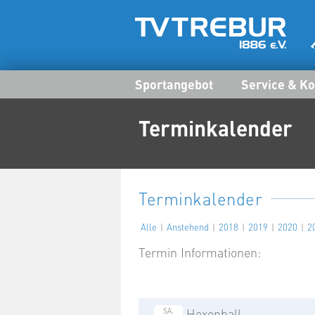
Sportangebot
Service & Ko
Terminkalender
Terminkalender
Alle
Anstehend
2018
2019
2020
2
Termin Informationen:
Hexenball
SA.