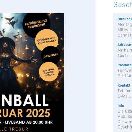
Gesch
Öffnungs
Montag
Mittwo
Donner
Adresse
Astheim
65468 
Postfac
Turnver
Postfac
Kontakt
Telefon
E-Mail
Info
Die Ges
Publik
Kerwe
Geschä