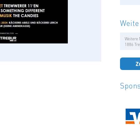
Weite
Weitere 
1886 Tre
Z
Spons