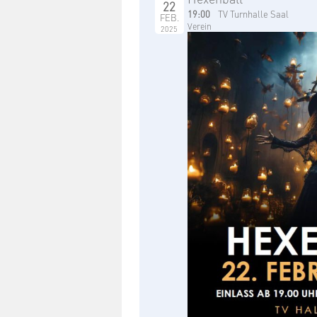
22
19:00
TV Turnhalle Saal
FEB.
Verein
2025