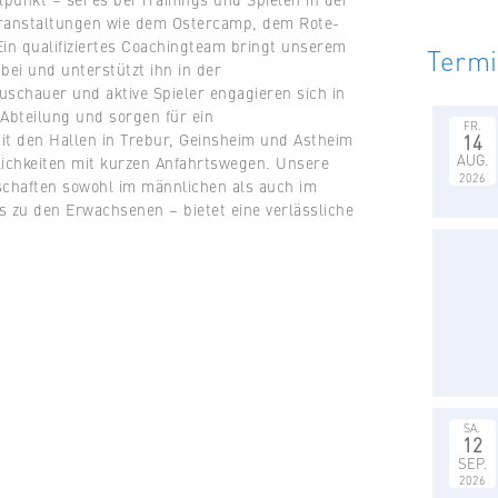
Veranstaltungen wie dem Ostercamp, dem Rote-
Ein qualifiziertes Coachingteam bringt unserem
Term
ei und unterstützt ihn in der
uschauer und aktive Spieler engagieren sich in
Abteilung und sorgen für ein
FR.
it den Hallen in Trebur, Geinsheim und Astheim
14
AUG.
lichkeiten mit kurzen Anfahrtswegen. Unsere
2026
chaften sowohl im männlichen als auch im
s zu den Erwachsenen – bietet eine verlässliche
SA.
12
SEP.
2026