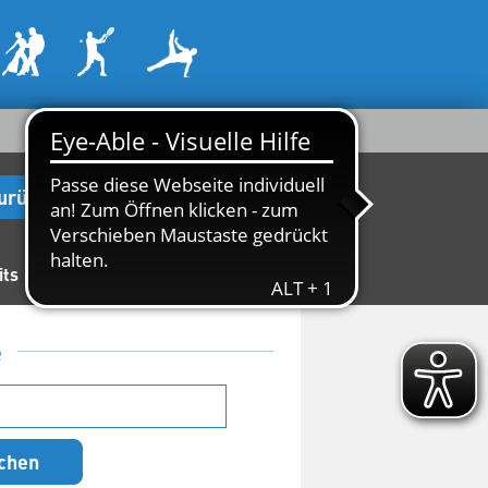
urück zur Startseite
its
100 Jahre Handball
e