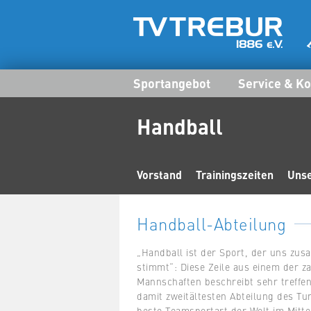
Sportangebot
Service & Ko
Handball
Vorstand
Trainingszeiten
Uns
Handball-Abteilung
„Handball ist der Sport, der uns zu
stimmt“: Diese Zeile aus einem der z
Mannschaften beschreibt sehr treffe
damit zweitältesten Abteilung des Tur
beste Teamsportart der Welt im Mittel