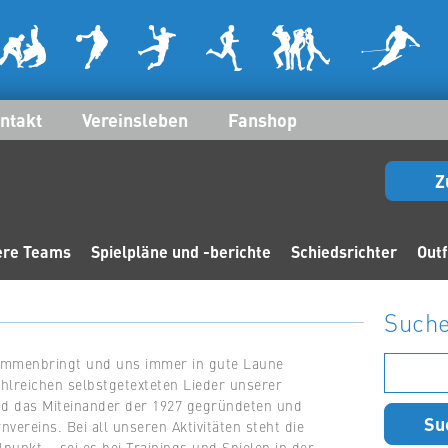
ntakt
Vereinsleben
Fanshop
Z
ere Teams
Spielpläne und -berichte
Schiedsrichter
Outf
Such
Suchen
sammenbringt und uns immer in gute Laune
ahlreichen selbstgetexteten Lieder unserer
nach:
nd das Miteinander der 1927 gegründeten und
nvereins. Bei all unseren Aktivitäten steht die
punkt – sei es bei Trainings und Spielen in der