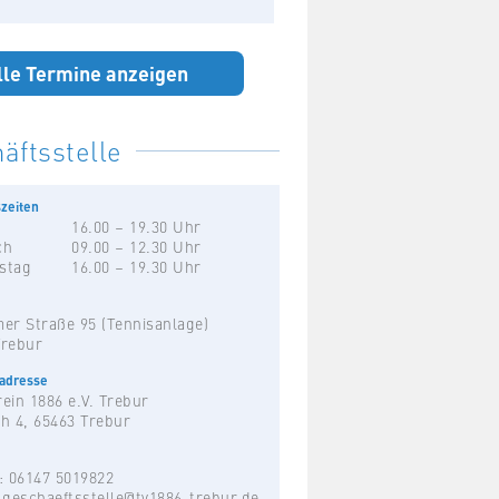
lle Termine anzeigen
äftsstelle
zeiten
16.00 – 19.30 Uhr
ch
09.00 – 12.30 Uhr
stag
16.00 – 19.30 Uhr
er Straße 95 (Tennisanlage)
Trebur
hadresse
ein 1886 e.V. Trebur
h 4, 65463 Trebur
: 06147 5019822
:
geschaeftsstelle@tv1886-trebur.de