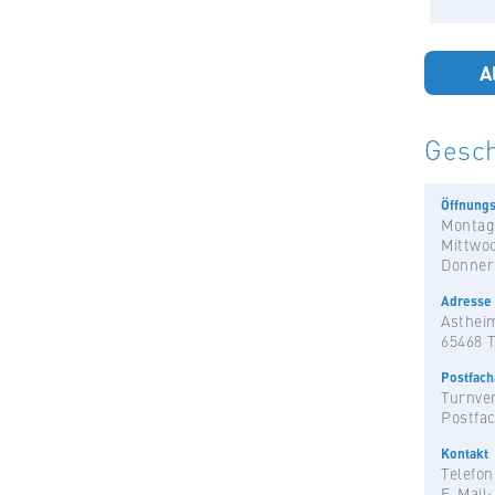
A
Gesch
Öffnungs
Montag
Mittwo
Donner
Adresse
Astheim
65468 
Postfac
Turnver
Postfac
Kontakt
Telefon
E-Mail