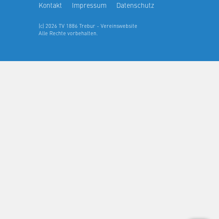
Kontakt
Impressum
Datenschutz
(c) 2026 TV 1886 Trebur - Vereinswebsite
Alle Rechte vorbehalten.